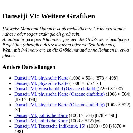
Danseiji VI: Weitere Grafiken
Hinweis: Manchmal können »unterschiedliche« Größenvarianten
nahezu oder sogar exakt gleich groß sein.
Angaben in [eckigen Klammern] zeigen die Größe der eigentlichen
Projektion (abzüglich des schwarzen oder weißen Rahmens).
Wenn mit [≈] markiert, ist die Größe mit und ohne Rahmen in etwa
gleich.
Andere Darstellungen
Danseiji VI, physische Karte
(1008 × 504) [878 × 498]
Danseiji VI, physische Karte
(1008 × 572) [≈]
Danseiji VI, Vorschaubild (Ozeane einfarbig)
(200 × 100)
Danseiji VI, physische Karte (Ozeane einfarbig)
(1008 × 504)
[878 × 498]
Danseiji VI, physische Karte (Ozeane einfarbig)
(1008 × 572)
[≈]
Danseiji VI, politische Karte
(1008 × 504) [878 × 498]
Danseiji VI, politische Karte
(1008 × 572) [≈]
Danseiji VI, Tissotsche Indikatrix, 15°
(1008 × 504) [878 ×
498]