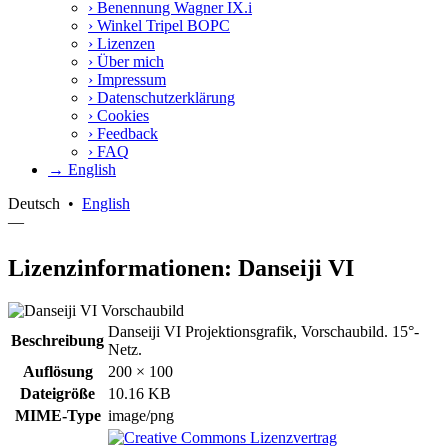
›
Benennung Wagner IX.i
›
Winkel Tripel BOPC
›
Lizenzen
›
Über mich
›
Impressum
›
Datenschutzerklärung
›
Cookies
›
Feedback
›
FAQ
→ English
Deutsch
•
English
—
Lizenzinformationen: Danseiji VI
Danseiji VI Projektionsgrafik, Vorschaubild. 15°-
Beschreibung
Netz.
Auflösung
200 × 100
Dateigröße
10.16 KB
MIME-Type
image/png