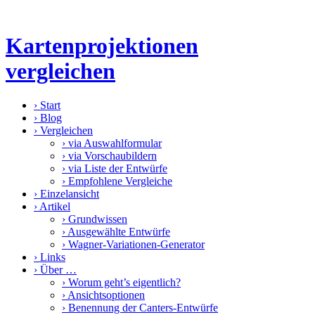
Kartenprojektionen
vergleichen
›
Start
›
Blog
›
Vergleichen
›
via Auswahlformular
›
via Vorschaubildern
›
via Liste der Entwürfe
›
Empfohlene Vergleiche
›
Einzelansicht
›
Artikel
›
Grundwissen
›
Ausgewählte Entwürfe
›
Wagner-Variationen-Generator
›
Links
›
Über …
›
Worum geht’s eigentlich?
›
Ansichtsoptionen
›
Benennung der Canters-Entwürfe