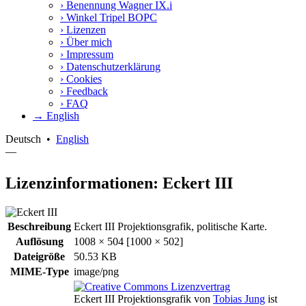
›
Benennung Wagner IX.i
›
Winkel Tripel BOPC
›
Lizenzen
›
Über mich
›
Impressum
›
Datenschutzerklärung
›
Cookies
›
Feedback
›
FAQ
→ English
Deutsch
•
English
—
Lizenzinformationen: Eckert III
Beschreibung
Eckert III Projektionsgrafik, politische Karte.
Auflösung
1008 × 504 [1000 × 502]
Dateigröße
50.53 KB
MIME-Type
image/png
Eckert III Projektionsgrafik
von
Tobias Jung
ist