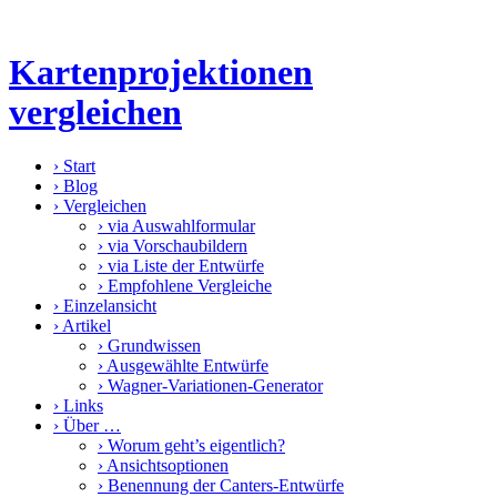
Kartenprojektionen
vergleichen
›
Start
›
Blog
›
Vergleichen
›
via Auswahlformular
›
via Vorschaubildern
›
via Liste der Entwürfe
›
Empfohlene Vergleiche
›
Einzelansicht
›
Artikel
›
Grundwissen
›
Ausgewählte Entwürfe
›
Wagner-Variationen-Generator
›
Links
›
Über …
›
Worum geht’s eigentlich?
›
Ansichtsoptionen
›
Benennung der Canters-Entwürfe