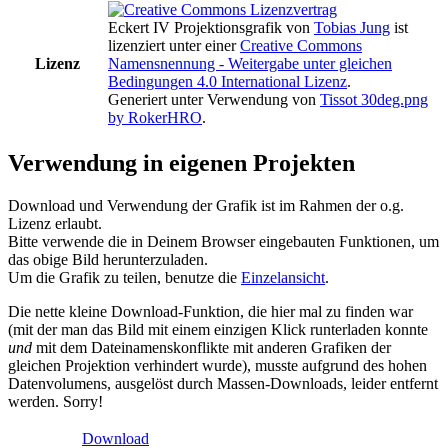
Eckert IV Projektionsgrafik
von
Tobias Jung
ist
lizenziert unter einer
Creative Commons
Lizenz
Namensnennung - Weitergabe unter gleichen
Bedingungen 4.0 International Lizenz
.
Generiert unter Verwendung von
Tissot 30deg.png
by RokerHRO
.
Verwendung in eigenen Projekten
Download und Verwendung der Grafik ist im Rahmen der o.g.
Lizenz erlaubt.
Bitte verwende die in Deinem Browser eingebauten Funktionen, um
das obige Bild herunterzuladen.
Um die Grafik zu teilen, benutze die
Einzelansicht
.
Die nette kleine Download-Funktion, die hier mal zu finden war
(mit der man das Bild mit einem einzigen Klick runterladen konnte
und
mit dem Dateinamenskonflikte mit anderen Grafiken der
gleichen Projektion verhindert wurde), musste aufgrund des hohen
Datenvolumens, ausgelöst durch Massen-Downloads, leider entfernt
werden. Sorry!
Download