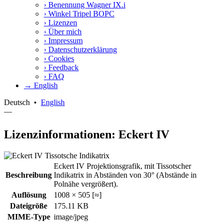
›
Benennung Wagner IX.i
›
Winkel Tripel BOPC
›
Lizenzen
›
Über mich
›
Impressum
›
Datenschutzerklärung
›
Cookies
›
Feedback
›
FAQ
→ English
Deutsch
•
English
—
Lizenzinformationen: Eckert IV
Eckert IV Projektionsgrafik, mit Tissotscher
Beschreibung
Indikatrix in Abständen von 30° (Abstände in
Polnähe vergrößert).
Auflösung
1008 × 505 [≈]
Dateigröße
175.11 KB
MIME-Type
image/jpeg