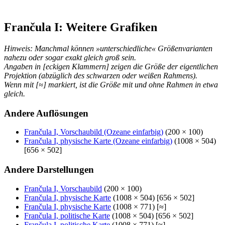
Frančula I: Weitere Grafiken
Hinweis: Manchmal können »unterschiedliche« Größenvarianten
nahezu oder sogar exakt gleich groß sein.
Angaben in [eckigen Klammern] zeigen die Größe der eigentlichen
Projektion (abzüglich des schwarzen oder weißen Rahmens).
Wenn mit [≈] markiert, ist die Größe mit und ohne Rahmen in etwa
gleich.
Andere Auflösungen
Frančula I, Vorschaubild (Ozeane einfarbig)
(200 × 100)
Frančula I, physische Karte (Ozeane einfarbig)
(1008 × 504)
[656 × 502]
Andere Darstellungen
Frančula I, Vorschaubild
(200 × 100)
Frančula I, physische Karte
(1008 × 504) [656 × 502]
Frančula I, physische Karte
(1008 × 771) [≈]
Frančula I, politische Karte
(1008 × 504) [656 × 502]
Frančula I, politische Karte
(1008 × 771) [≈]