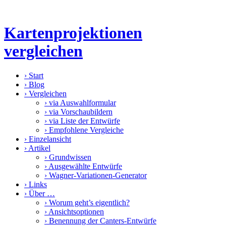
Kartenprojektionen
vergleichen
›
Start
›
Blog
›
Vergleichen
›
via Auswahlformular
›
via Vorschaubildern
›
via Liste der Entwürfe
›
Empfohlene Vergleiche
›
Einzelansicht
›
Artikel
›
Grundwissen
›
Ausgewählte Entwürfe
›
Wagner-Variationen-Generator
›
Links
›
Über …
›
Worum geht’s eigentlich?
›
Ansichtsoptionen
›
Benennung der Canters-Entwürfe