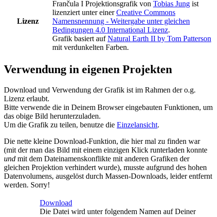
Frančula I Projektionsgrafik
von
Tobias Jung
ist
lizenziert unter einer
Creative Commons
Lizenz
Namensnennung - Weitergabe unter gleichen
Bedingungen 4.0 International Lizenz
.
Grafik basiert auf
Natural Earth II by Tom Patterson
mit verdunkelten Farben.
Verwendung in eigenen Projekten
Download und Verwendung der Grafik ist im Rahmen der o.g.
Lizenz erlaubt.
Bitte verwende die in Deinem Browser eingebauten Funktionen, um
das obige Bild herunterzuladen.
Um die Grafik zu teilen, benutze die
Einzelansicht
.
Die nette kleine Download-Funktion, die hier mal zu finden war
(mit der man das Bild mit einem einzigen Klick runterladen konnte
und
mit dem Dateinamenskonflikte mit anderen Grafiken der
gleichen Projektion verhindert wurde), musste aufgrund des hohen
Datenvolumens, ausgelöst durch Massen-Downloads, leider entfernt
werden. Sorry!
Download
Die Datei wird unter folgendem Namen auf Deiner