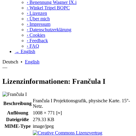
›
Benennung Wagner IX.i
›
Winkel Tripel BOPC
›
Lizenzen
›
Über mich
›
Impressum
›
Datenschutzerklärung
›
Cookies
›
Feedback
›
FAQ
→ English
Deutsch
•
English
—
Lizenzinformationen: Frančula I
Frančula I Projektionsgrafik, physische Karte. 15°-
Beschreibung
Netz.
Auflösung
1008 × 771 [≈]
Dateigröße
279.33 KB
MIME-Type
image/jpeg