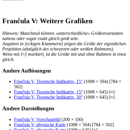
Frančula V: Weitere Grafiken
Hinweis: Manchmal können »unterschiedliche« Größenvarianten
nahezu oder sogar exakt gleich groß sein.
Angaben in [eckigen Klammern] zeigen die Größe der eigentlichen
Projektion (abzüglich des schwarzen oder weißen Rahmens).
Wenn mit [≈] markiert, ist die Größe mit und ohne Rahmen in etwa
gleich.
Andere Auflösungen
Frančula V, Tissotsche Indikatrix, 15°
(1008 × 504) [784 ×
502]
Frančula V, Tissotsche Indikatrix, 15°
(1008 × 645) [≈]
Frančula V, Tissotsche Indikatrix, 30°
(1008 × 645) [≈]
Andere Darstellungen
Frančula V, Vorschaubild
(200 × 100)
Frančula V, physische Karte
(1008 × 504) [784 × 502]
Frančula V, physische Karte
(1008 × 645) [≈]