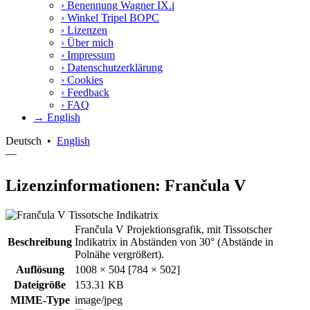
›
Benennung Wagner IX.i
›
Winkel Tripel BOPC
›
Lizenzen
›
Über mich
›
Impressum
›
Datenschutzerklärung
›
Cookies
›
Feedback
›
FAQ
→ English
Deutsch
•
English
—
Lizenzinformationen: Frančula V
Frančula V Projektionsgrafik, mit Tissotscher
Beschreibung
Indikatrix in Abständen von 30° (Abstände in
Polnähe vergrößert).
Auflösung
1008 × 504 [784 × 502]
Dateigröße
153.31 KB
MIME-Type
image/jpeg