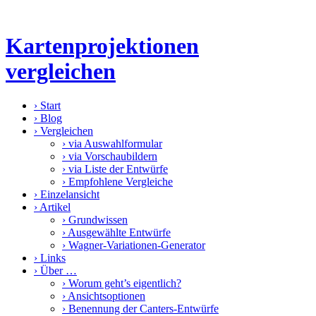
Kartenprojektionen
vergleichen
›
Start
›
Blog
›
Vergleichen
›
via Auswahlformular
›
via Vorschaubildern
›
via Liste der Entwürfe
›
Empfohlene Vergleiche
›
Einzelansicht
›
Artikel
›
Grundwissen
›
Ausgewählte Entwürfe
›
Wagner-Variationen-Generator
›
Links
›
Über …
›
Worum geht’s eigentlich?
›
Ansichtsoptionen
›
Benennung der Canters-Entwürfe