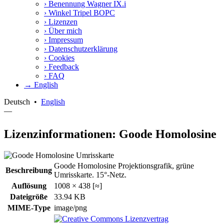
›
Benennung Wagner IX.i
›
Winkel Tripel BOPC
›
Lizenzen
›
Über mich
›
Impressum
›
Datenschutzerklärung
›
Cookies
›
Feedback
›
FAQ
→ English
Deutsch
•
English
—
Lizenzinformationen: Goode Homolosine
Goode Homolosine Projektionsgrafik, grüne
Beschreibung
Umrisskarte. 15°-Netz.
Auflösung
1008 × 438 [≈]
Dateigröße
33.94 KB
MIME-Type
image/png