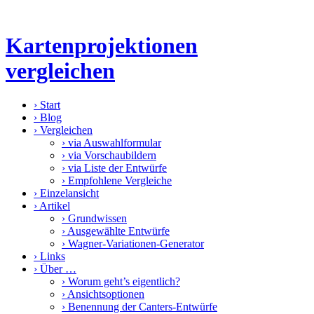
Kartenprojektionen
vergleichen
›
Start
›
Blog
›
Vergleichen
›
via Auswahlformular
›
via Vorschaubildern
›
via Liste der Entwürfe
›
Empfohlene Vergleiche
›
Einzelansicht
›
Artikel
›
Grundwissen
›
Ausgewählte Entwürfe
›
Wagner-Variationen-Generator
›
Links
›
Über …
›
Worum geht’s eigentlich?
›
Ansichtsoptionen
›
Benennung der Canters-Entwürfe