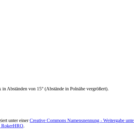
ix in Abständen von 15° (Abstände in Polnähe vergrößert).
ziert unter einer
Creative Commons Namensnennung - Weitergabe unter 
by RokerHRO
.