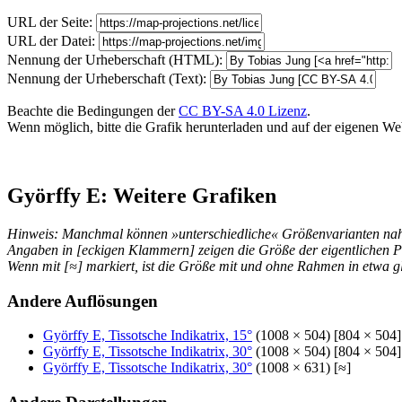
URL der Seite:
URL der Datei:
Nennung der Urheberschaft (HTML):
Nennung der Urheberschaft (Text):
Beachte die Bedingungen der
CC BY-SA 4.0 Lizenz
.
Wenn möglich, bitte die Grafik herunterladen und auf der eigenen Websi
Györffy E: Weitere Grafiken
Hinweis: Manchmal können »unterschiedliche« Größenvarianten nahez
Angaben in [eckigen Klammern] zeigen die Größe der eigentlichen P
Wenn mit [≈] markiert, ist die Größe mit und ohne Rahmen in etwa gl
Andere Auflösungen
Györffy E, Tissotsche Indikatrix, 15°
(1008 × 504) [804 × 504]
Györffy E, Tissotsche Indikatrix, 30°
(1008 × 504) [804 × 504]
Györffy E, Tissotsche Indikatrix, 30°
(1008 × 631) [≈]