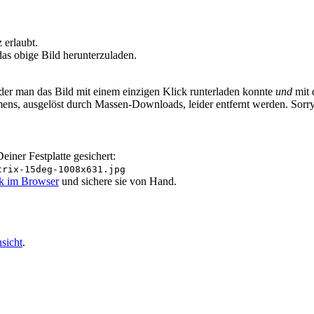
erlaubt.
as obige Bild herunterzuladen.
 der man das Bild mit einem einzigen Klick runterladen konnte
und
mit 
ens, ausgelöst durch Massen-Downloads, leider entfernt werden. Sorr
iner Festplatte gesichert:
trix-15deg-1008x631.jpg
ik im Browser
und sichere sie von Hand.
sicht
.