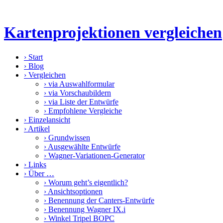
Kartenprojektionen vergleichen
›
Start
›
Blog
›
Vergleichen
›
via Auswahlformular
›
via Vorschaubildern
›
via Liste der Entwürfe
›
Empfohlene Vergleiche
›
Einzelansicht
›
Artikel
›
Grundwissen
›
Ausgewählte Entwürfe
›
Wagner-Variationen-Generator
›
Links
›
Über …
›
Worum geht’s eigentlich?
›
Ansichtsoptionen
›
Benennung der Canters-Entwürfe
›
Benennung Wagner IX.i
›
Winkel Tripel BOPC