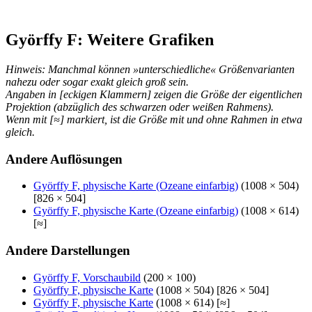
Györffy F: Weitere Grafiken
Hinweis: Manchmal können »unterschiedliche« Größenvarianten
nahezu oder sogar exakt gleich groß sein.
Angaben in [eckigen Klammern] zeigen die Größe der eigentlichen
Projektion (abzüglich des schwarzen oder weißen Rahmens).
Wenn mit [≈] markiert, ist die Größe mit und ohne Rahmen in etwa
gleich.
Andere Auflösungen
Györffy F, physische Karte (Ozeane einfarbig)
(1008 × 504)
[826 × 504]
Györffy F, physische Karte (Ozeane einfarbig)
(1008 × 614)
[≈]
Andere Darstellungen
Györffy F, Vorschaubild
(200 × 100)
Györffy F, physische Karte
(1008 × 504) [826 × 504]
Györffy F, physische Karte
(1008 × 614) [≈]