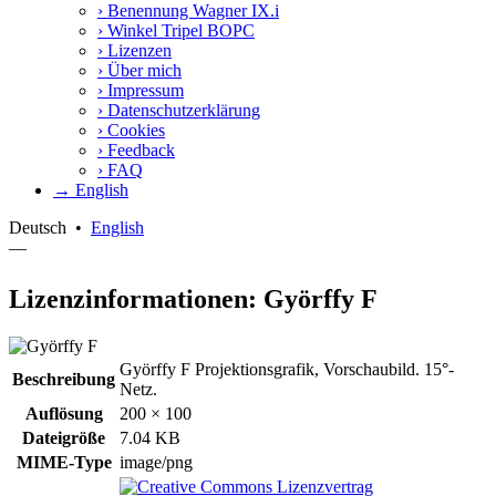
›
Benennung Wagner IX.i
›
Winkel Tripel BOPC
›
Lizenzen
›
Über mich
›
Impressum
›
Datenschutzerklärung
›
Cookies
›
Feedback
›
FAQ
→ English
Deutsch
•
English
—
Lizenzinformationen: Györffy F
Györffy F Projektionsgrafik, Vorschaubild. 15°-
Beschreibung
Netz.
Auflösung
200 × 100
Dateigröße
7.04 KB
MIME-Type
image/png