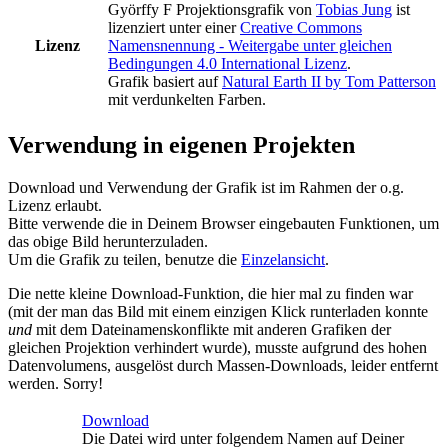
Györffy F Projektionsgrafik
von
Tobias Jung
ist
lizenziert unter einer
Creative Commons
Lizenz
Namensnennung - Weitergabe unter gleichen
Bedingungen 4.0 International Lizenz
.
Grafik basiert auf
Natural Earth II by Tom Patterson
mit verdunkelten Farben.
Verwendung in eigenen Projekten
Download und Verwendung der Grafik ist im Rahmen der o.g.
Lizenz erlaubt.
Bitte verwende die in Deinem Browser eingebauten Funktionen, um
das obige Bild herunterzuladen.
Um die Grafik zu teilen, benutze die
Einzelansicht
.
Die nette kleine Download-Funktion, die hier mal zu finden war
(mit der man das Bild mit einem einzigen Klick runterladen konnte
und
mit dem Dateinamenskonflikte mit anderen Grafiken der
gleichen Projektion verhindert wurde), musste aufgrund des hohen
Datenvolumens, ausgelöst durch Massen-Downloads, leider entfernt
werden. Sorry!
Download
Die Datei wird unter folgendem Namen auf Deiner