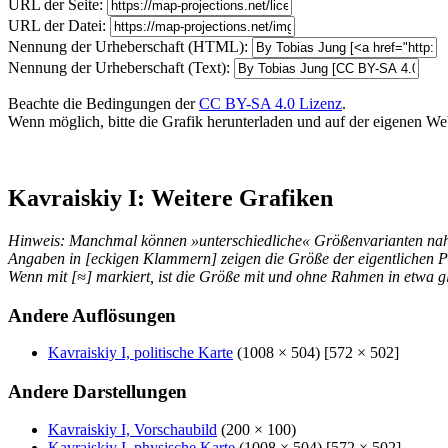
URL der Seite:
URL der Datei:
Nennung der Urheberschaft (HTML):
Nennung der Urheberschaft (Text):
Beachte die Bedingungen der
CC BY-SA 4.0 Lizenz
.
Wenn möglich, bitte die Grafik herunterladen und auf der eigenen Websi
Kavraiskiy I: Weitere Grafiken
Hinweis: Manchmal können »unterschiedliche« Größenvarianten nahez
Angaben in [eckigen Klammern] zeigen die Größe der eigentlichen P
Wenn mit [≈] markiert, ist die Größe mit und ohne Rahmen in etwa gl
Andere Auflösungen
Kavraiskiy I, politische Karte
(1008 × 504) [572 × 502]
Andere Darstellungen
Kavraiskiy I, Vorschaubild
(200 × 100)
Kavraiskiy I, physische Karte
(1008 × 504) [572 × 502]