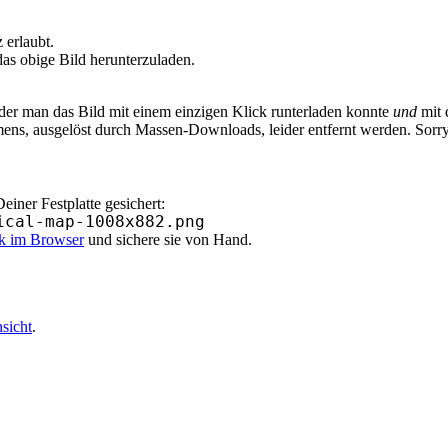
erlaubt.
as obige Bild herunterzuladen.
 der man das Bild mit einem einzigen Klick runterladen konnte
und
mit 
ens, ausgelöst durch Massen-Downloads, leider entfernt werden. Sorr
iner Festplatte gesichert:
ical-map-1008x882.png
ik im Browser
und sichere sie von Hand.
sicht
.