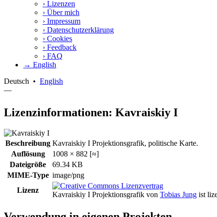
›
Lizenzen
›
Über mich
›
Impressum
›
Datenschutzerklärung
›
Cookies
›
Feedback
›
FAQ
→ English
Deutsch
•
English
—
Lizenzinformationen: Kavraiskiy I
Beschreibung
Kavraiskiy I Projektionsgrafik, politische Karte.
Auflösung
1008 × 882 [≈]
Dateigröße
69.34 KB
MIME-Type
image/png
Lizenz
Kavraiskiy I Projektionsgrafik
von
Tobias Jung
ist liz
Verwendung in eigenen Projekten