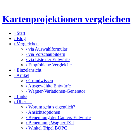
Kartenprojektionen vergleichen
›
Start
›
Blog
›
Vergleichen
›
via Auswahlformular
›
via Vorschaubildern
›
via Liste der Entwürfe
›
Empfohlene Vergleiche
›
Einzelansicht
›
Artikel
›
Grundwissen
›
Ausgewählte Entwürfe
›
Wagner-Variationen-Generator
›
Links
›
Über …
›
Worum geht’s eigentlich?
›
Ansichtsoptionen
›
Benennung der Canters-Entwürfe
›
Benennung Wagner IX.i
›
Winkel Tripel BOPC