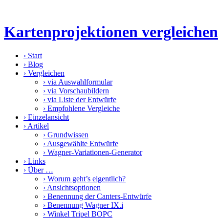
Kartenprojektionen vergleichen
›
Start
›
Blog
›
Vergleichen
›
via Auswahlformular
›
via Vorschaubildern
›
via Liste der Entwürfe
›
Empfohlene Vergleiche
›
Einzelansicht
›
Artikel
›
Grundwissen
›
Ausgewählte Entwürfe
›
Wagner-Variationen-Generator
›
Links
›
Über …
›
Worum geht’s eigentlich?
›
Ansichtsoptionen
›
Benennung der Canters-Entwürfe
›
Benennung Wagner IX.i
›
Winkel Tripel BOPC