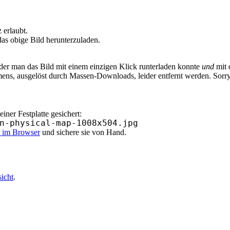
erlaubt.
as obige Bild herunterzuladen.
 der man das Bild mit einem einzigen Klick runterladen konnte
und
mit 
ens, ausgelöst durch Massen-Downloads, leider entfernt werden. Sorr
ner Festplatte gesichert:
n-physical-map-1008x504.jpg
k im Browser
und sichere sie von Hand.
sicht
.