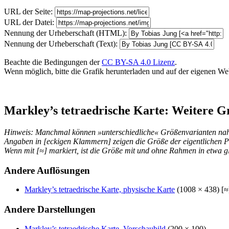
URL der Seite:
URL der Datei:
Nennung der Urheberschaft (HTML):
Nennung der Urheberschaft (Text):
Beachte die Bedingungen der
CC BY-SA 4.0 Lizenz
.
Wenn möglich, bitte die Grafik herunterladen und auf der eigenen Websi
Markley’s tetraedrische Karte: Weitere G
Hinweis: Manchmal können »unterschiedliche« Größenvarianten nahez
Angaben in [eckigen Klammern] zeigen die Größe der eigentlichen P
Wenn mit [≈] markiert, ist die Größe mit und ohne Rahmen in etwa gl
Andere Auflösungen
Markley’s tetraedrische Karte, physische Karte
(1008 × 438) [≈
Andere Darstellungen
Markley’s tetraedrische Karte, Vorschaubild
(200 × 100)