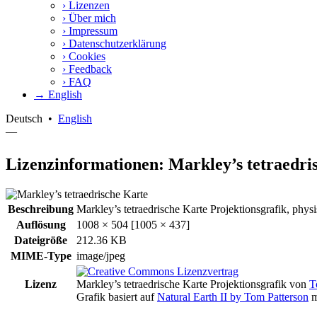
›
Lizenzen
›
Über mich
›
Impressum
›
Datenschutzerklärung
›
Cookies
›
Feedback
›
FAQ
→ English
Deutsch
•
English
—
Lizenzinformationen: Markley’s tetraedri
Beschreibung
Markley’s tetraedrische Karte Projektionsgrafik, phys
Auflösung
1008 × 504 [1005 × 437]
Dateigröße
212.36 KB
MIME-Type
image/jpeg
Lizenz
Markley’s tetraedrische Karte Projektionsgrafik
von
T
Grafik basiert auf
Natural Earth II by Tom Patterson
m