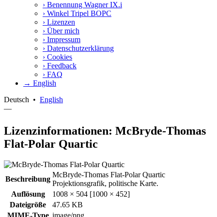
›
Benennung Wagner IX.i
›
Winkel Tripel BOPC
›
Lizenzen
›
Über mich
›
Impressum
›
Datenschutzerklärung
›
Cookies
›
Feedback
›
FAQ
→ English
Deutsch
•
English
—
Lizenzinformationen: McBryde-Thomas
Flat-Polar Quartic
McBryde-Thomas Flat-Polar Quartic
Beschreibung
Projektionsgrafik, politische Karte.
Auflösung
1008 × 504 [1000 × 452]
Dateigröße
47.65 KB
MIME-Type
image/png