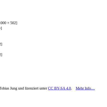
1000 × 502]
≈]
2]
2]
Tobias Jung und lizenziert unter
CC BY-SA 4.0
.
Mehr Info…