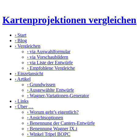
Kartenprojektionen vergleichen
›
Start
›
Blog
›
Vergleichen
›
via Auswahlformular
›
via Vorschaubildern
›
via Liste der Entwürfe
›
Empfohlene Vergleiche
›
Einzelansicht
›
Artikel
›
Grundwissen
›
Ausgewählte Entwürfe
›
Wagner-Variationen-Generator
›
Links
›
Über …
›
Worum geht’s eigentlich?
›
Ansichtsoptionen
›
Benennung der Canters-Entwürfe
›
Benennung Wagner IX.i
›
Winkel Tripel BOPC