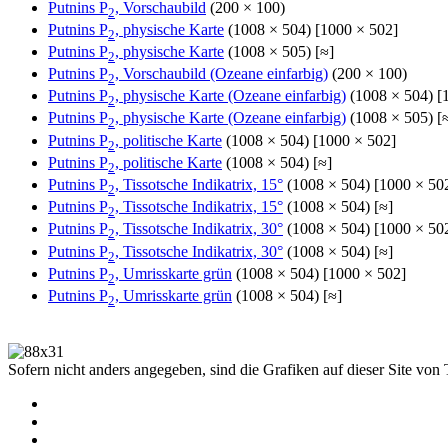
Putnins P
, Vorschaubild
(200 × 100)
2
Putnins P
, physische Karte
(1008 × 504) [1000 × 502]
2
Putnins P
, physische Karte
(1008 × 505) [≈]
2
Putnins P
, Vorschaubild (Ozeane einfarbig)
(200 × 100)
2
Putnins P
, physische Karte (Ozeane einfarbig)
(1008 × 504) [
2
Putnins P
, physische Karte (Ozeane einfarbig)
(1008 × 505) [
2
Putnins P
, politische Karte
(1008 × 504) [1000 × 502]
2
Putnins P
, politische Karte
(1008 × 504) [≈]
2
Putnins P
, Tissotsche Indikatrix, 15°
(1008 × 504) [1000 × 50
2
Putnins P
, Tissotsche Indikatrix, 15°
(1008 × 504) [≈]
2
Putnins P
, Tissotsche Indikatrix, 30°
(1008 × 504) [1000 × 50
2
Putnins P
, Tissotsche Indikatrix, 30°
(1008 × 504) [≈]
2
Putnins P
, Umrisskarte grün
(1008 × 504) [1000 × 502]
2
Putnins P
, Umrisskarte grün
(1008 × 504) [≈]
2
Sofern nicht anders angegeben, sind die Grafiken auf dieser Site von 