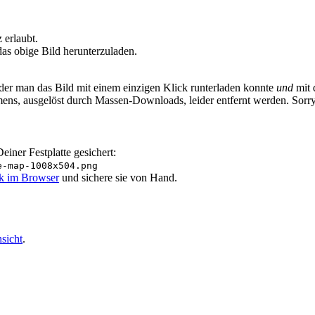
erlaubt.
as obige Bild herunterzuladen.
 der man das Bild mit einem einzigen Klick runterladen konnte
und
mit 
ens, ausgelöst durch Massen-Downloads, leider entfernt werden. Sorr
iner Festplatte gesichert:
e-map-1008x504.png
ik im Browser
und sichere sie von Hand.
sicht
.