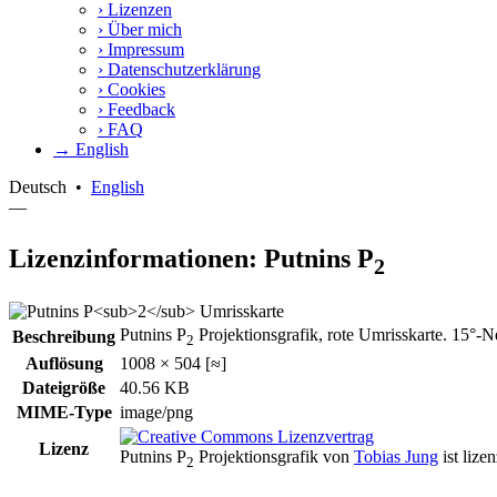
›
Lizenzen
›
Über mich
›
Impressum
›
Datenschutzerklärung
›
Cookies
›
Feedback
›
FAQ
→ English
Deutsch
•
English
—
Lizenzinformationen: Putnins P
2
Putnins P
Projektionsgrafik, rote Umrisskarte. 15°-N
Beschreibung
2
Auflösung
1008 × 504 [≈]
Dateigröße
40.56 KB
MIME-Type
image/png
Lizenz
Putnins P
Projektionsgrafik
von
Tobias Jung
ist lize
2