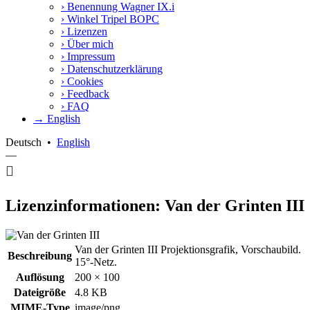
›
Benennung Wagner IX.i
›
Winkel Tripel BOPC
›
Lizenzen
›
Über mich
›
Impressum
›
Datenschutzerklärung
›
Cookies
›
Feedback
›
FAQ
→ English
Deutsch
•
English
—
Lizenzinformationen: Van der Grinten III
Van der Grinten III Projektionsgrafik, Vorschaubild.
Beschreibung
15°-Netz.
Auflösung
200 × 100
Dateigröße
4.8 KB
MIME-Type
image/png