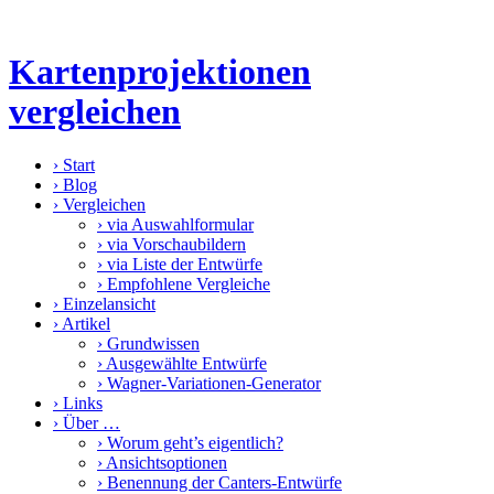
Kartenprojektionen
vergleichen
›
Start
›
Blog
›
Vergleichen
›
via Auswahlformular
›
via Vorschaubildern
›
via Liste der Entwürfe
›
Empfohlene Vergleiche
›
Einzelansicht
›
Artikel
›
Grundwissen
›
Ausgewählte Entwürfe
›
Wagner-Variationen-Generator
›
Links
›
Über …
›
Worum geht’s eigentlich?
›
Ansichtsoptionen
›
Benennung der Canters-Entwürfe