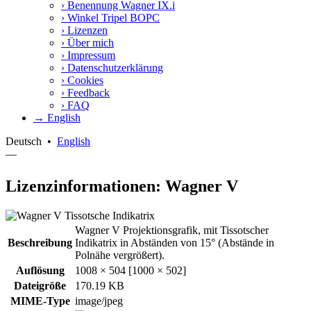
›
Benennung Wagner IX.i
›
Winkel Tripel BOPC
›
Lizenzen
›
Über mich
›
Impressum
›
Datenschutzerklärung
›
Cookies
›
Feedback
›
FAQ
→ English
Deutsch
•
English
—
Lizenzinformationen: Wagner V
Wagner V Projektionsgrafik, mit Tissotscher
Beschreibung
Indikatrix in Abständen von 15° (Abstände in
Polnähe vergrößert).
Auflösung
1008 × 504 [1000 × 502]
Dateigröße
170.19 KB
MIME-Type
image/jpeg