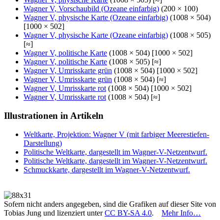
Wagner V, Vorschaubild (Ozeane einfarbig)
(200 × 100)
Wagner V, physische Karte (Ozeane einfarbig)
(1008 × 504)
[1000 × 502]
Wagner V, physische Karte (Ozeane einfarbig)
(1008 × 505)
[≈]
Wagner V, politische Karte
(1008 × 504) [1000 × 502]
Wagner V, politische Karte
(1008 × 505) [≈]
Wagner V, Umrisskarte grün
(1008 × 504) [1000 × 502]
Wagner V, Umrisskarte grün
(1008 × 504) [≈]
Wagner V, Umrisskarte rot
(1008 × 504) [1000 × 502]
Wagner V, Umrisskarte rot
(1008 × 504) [≈]
Illustrationen in Artikeln
Weltkarte, Projektion: Wagner V (mit farbiger Meerestiefen-
Darstellung)
Politische Weltkarte, dargestellt im Wagner-V-Netzentwurf.
Politische Weltkarte, dargestellt im Wagner-V-Netzentwurf.
Schmuckkarte, dargestellt im Wagner-V-Netzentwurf.
Sofern nicht anders angegeben, sind die Grafiken auf dieser Site von
Tobias Jung und lizenziert unter
CC BY-SA 4.0
.
Mehr Info…