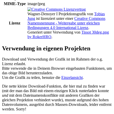
MIME-Type
image/jpeg
Wagner-Denoyer I Projektionsgrafik
von
Tobias
Jung
ist lizenziert unter einer
Creative Commons
Lizenz
Namensnennung - Weitergabe unter gleichen
Bedingungen 4.0 International Lizenz
.
Generiert unter Verwendung von
Tissot 30deg.png
by RokerHRO
.
Verwendung in eigenen Projekten
Download und Verwendung der Grafik ist im Rahmen der o.g.
Lizenz erlaubt.
Bitte verwende die in Deinem Browser eingebauten Funktionen, um
das obige Bild herunterzuladen.
Um die Grafik zu teilen, benutze die
Einzelansicht
.
Die nette kleine Download-Funktion, die hier mal zu finden war
(mit der man das Bild mit einem einzigen Klick runterladen konnte
und
mit dem Dateinamenskonflikte mit anderen Grafiken der
gleichen Projektion verhindert wurde), musste aufgrund des hohen
Datenvolumens, ausgelöst durch Massen-Downloads, leider entfernt
werden. Sorry!