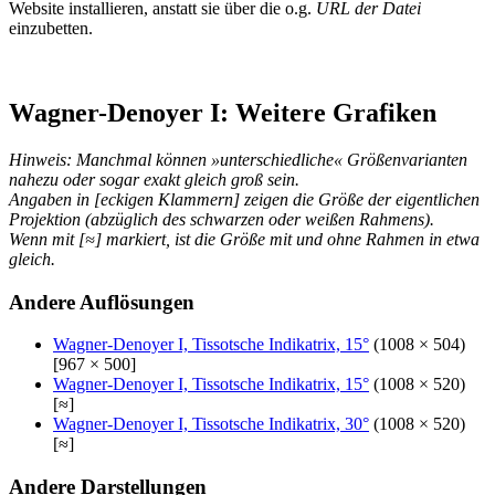
Website installieren, anstatt sie über die o.g.
URL der Datei
einzubetten.
Wagner-Denoyer I: Weitere Grafiken
Hinweis: Manchmal können »unterschiedliche« Größenvarianten
nahezu oder sogar exakt gleich groß sein.
Angaben in [eckigen Klammern] zeigen die Größe der eigentlichen
Projektion (abzüglich des schwarzen oder weißen Rahmens).
Wenn mit [≈] markiert, ist die Größe mit und ohne Rahmen in etwa
gleich.
Andere Auflösungen
Wagner-Denoyer I, Tissotsche Indikatrix, 15°
(1008 × 504)
[967 × 500]
Wagner-Denoyer I, Tissotsche Indikatrix, 15°
(1008 × 520)
[≈]
Wagner-Denoyer I, Tissotsche Indikatrix, 30°
(1008 × 520)
[≈]
Andere Darstellungen