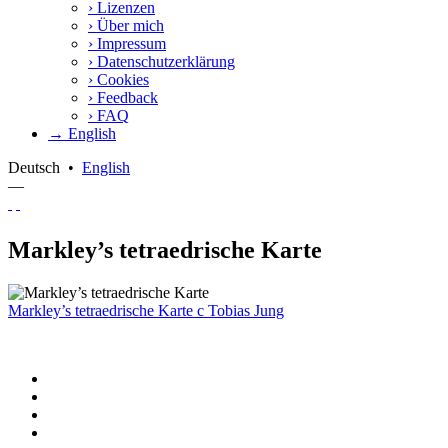
›
Lizenzen
›
Über mich
›
Impressum
›
Datenschutzerklärung
›
Cookies
›
Feedback
›
FAQ
→ English
Deutsch
•
English
—
Markley’s tetraedrische Karte
Markley’s tetraedrische Karte
c
Tobias Jung