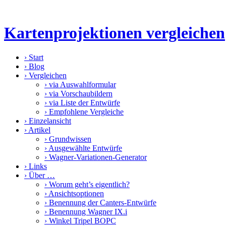
Kartenprojektionen vergleichen
›
Start
›
Blog
›
Vergleichen
›
via Auswahlformular
›
via Vorschaubildern
›
via Liste der Entwürfe
›
Empfohlene Vergleiche
›
Einzelansicht
›
Artikel
›
Grundwissen
›
Ausgewählte Entwürfe
›
Wagner-Variationen-Generator
›
Links
›
Über …
›
Worum geht’s eigentlich?
›
Ansichtsoptionen
›
Benennung der Canters-Entwürfe
›
Benennung Wagner IX.i
›
Winkel Tripel BOPC