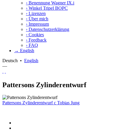
›
Benennung Wagner IX.i
›
Winkel Tripel BOPC
›
Lizenzen
›
Über mich
›
Impressum
›
Datenschutzerklärung
›
Cookies
›
Feedback
›
FAQ
→ English
Deutsch
•
English
—
Pattersons Zylinderentwurf
Pattersons Zylinderentwurf
c
Tobias Jung