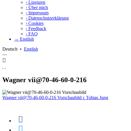
›
Lizenzen
›
Über mich
›
Impressum
›
Datenschutzerklärung
›
Cookies
›
Feedback
›
FAQ
→ English
Deutsch
•
English
—
Wagner vii@70-46-60-0-216
Wagner vii@70-46-60-0-216 Vorschaubild
c
Tobias Jung