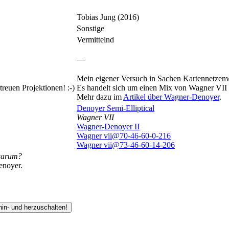
Tobias Jung (2016)
Sonstige
Vermittelnd
—
Mein eigener Versuch in Sachen Kartennetzen
treuen Projektionen! :-)
Es handelt sich um einen Mix von Wagner VII 
Mehr dazu im
Artikel über Wagner-Denoyer
.
Denoyer Semi-Elliptical
Wagner VII
Wagner-Denoyer II
Wagner vii@70-46-60-0-216
Wagner vii@73-46-60-14-206
warum?
enoyer.
hin- und herzuschalten!