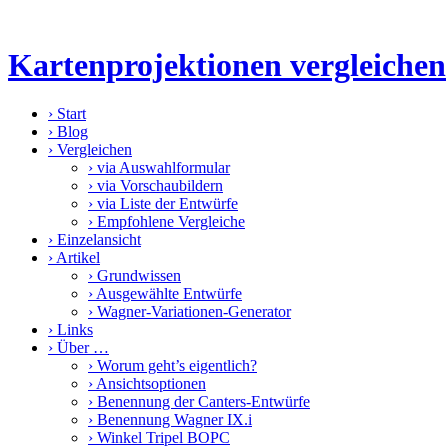
Kartenprojektionen vergleichen
›
Start
›
Blog
›
Vergleichen
›
via Auswahlformular
›
via Vorschaubildern
›
via Liste der Entwürfe
›
Empfohlene Vergleiche
›
Einzelansicht
›
Artikel
›
Grundwissen
›
Ausgewählte Entwürfe
›
Wagner-Variationen-Generator
›
Links
›
Über …
›
Worum geht’s eigentlich?
›
Ansichtsoptionen
›
Benennung der Canters-Entwürfe
›
Benennung Wagner IX.i
›
Winkel Tripel BOPC