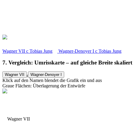
Wagner VII
c
Tobias Jung
Wagner-Denoyer I
c
Tobias Jung
7. Vergleich: Umrisskarte – auf gleiche Breite skaliert
Wagner VII
Wagner-Denoyer I
Wagner-Denoyer I
Klick auf den Namen blendet die Grafik ein und aus
Graue Flächen: Überlagerung der Entwürfe