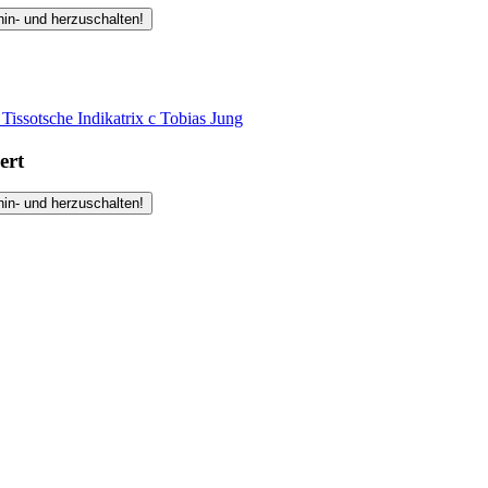
hin- und herzuschalten!
issotsche Indikatrix
c
Tobias Jung
ert
hin- und herzuschalten!