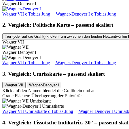
Wagner-Denoyer I
Wagner VII
c
Tobias Jung
Wagner-Denoyer I
c
Tobias Jung
2. Vergleich: Politische Karte – passend skaliert
Hier (oder auf die Grafik) klicken, um zwischen den beiden Netzentwürfen 
Wagner VII
Wagner-Denoyer I
Wagner VII
c
Tobias Jung
Wagner-Denoyer I
c
Tobias Jung
3. Vergleich: Umrisskarte – passend skaliert
Wagner VII
Wagner-Denoyer I
Klick auf den Namen blendet die Grafik ein und aus
Graue Flächen: Überlagerung der Entwürfe
Wagner VII Umrisskarte
c
Tobias Jung
Wagner-Denoyer I Umrissk
4. Vergleich: Tissotsche Indikatrix, 30° – passend skal