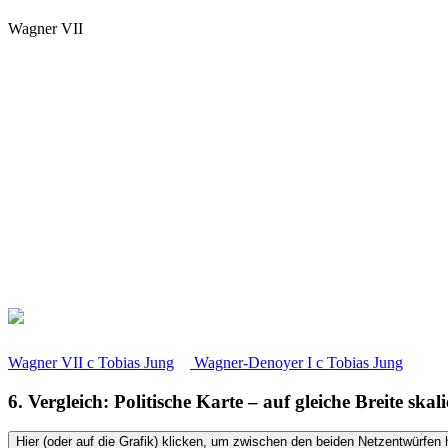
Wagner VII
Wagner VII
c
Tobias Jung
Wagner-Denoyer I
c
Tobias Jung
6. Vergleich: Politische Karte – auf gleiche Breite skali
Hier (oder auf die Grafik) klicken, um zwischen den beiden Netzentwürfen 