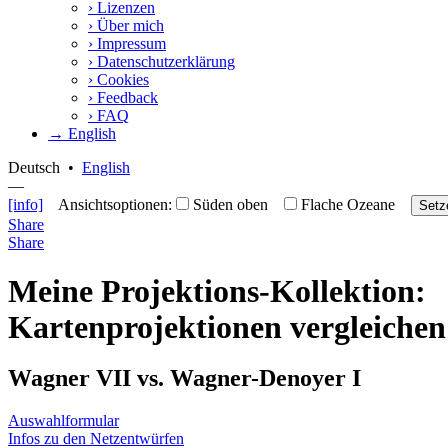
›
Lizenzen
›
Über mich
›
Impressum
›
Datenschutzerklärung
›
Cookies
›
Feedback
›
FAQ
→ English
Deutsch
•
English
—
[info]
Ansichtsoptionen:
Süden oben
Flache Ozeane
Setz
Share
Share
Meine Projektions-Kollektion:
Kartenprojektionen vergleichen
Wagner VII vs. Wagner-Denoyer I
Auswahlformular
Infos zu den Netzentwürfen