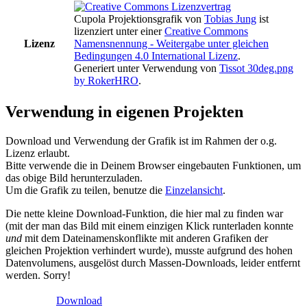
Cupola Projektionsgrafik
von
Tobias Jung
ist
lizenziert unter einer
Creative Commons
Lizenz
Namensnennung - Weitergabe unter gleichen
Bedingungen 4.0 International Lizenz
.
Generiert unter Verwendung von
Tissot 30deg.png
by RokerHRO
.
Verwendung in eigenen Projekten
Download und Verwendung der Grafik ist im Rahmen der o.g.
Lizenz erlaubt.
Bitte verwende die in Deinem Browser eingebauten Funktionen, um
das obige Bild herunterzuladen.
Um die Grafik zu teilen, benutze die
Einzelansicht
.
Die nette kleine Download-Funktion, die hier mal zu finden war
(mit der man das Bild mit einem einzigen Klick runterladen konnte
und
mit dem Dateinamenskonflikte mit anderen Grafiken der
gleichen Projektion verhindert wurde), musste aufgrund des hohen
Datenvolumens, ausgelöst durch Massen-Downloads, leider entfernt
werden. Sorry!
Download