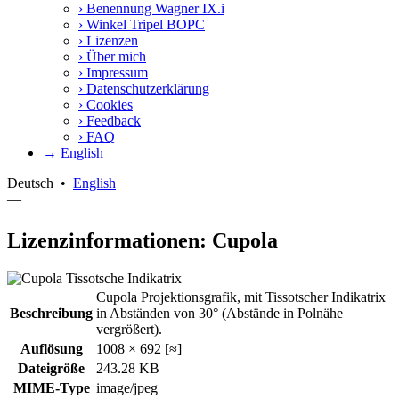
›
Benennung Wagner IX.i
›
Winkel Tripel BOPC
›
Lizenzen
›
Über mich
›
Impressum
›
Datenschutzerklärung
›
Cookies
›
Feedback
›
FAQ
→ English
Deutsch
•
English
—
Lizenzinformationen: Cupola
Cupola Projektionsgrafik, mit Tissotscher Indikatrix
Beschreibung
in Abständen von 30° (Abstände in Polnähe
vergrößert).
Auflösung
1008 × 692 [≈]
Dateigröße
243.28 KB
MIME-Type
image/jpeg