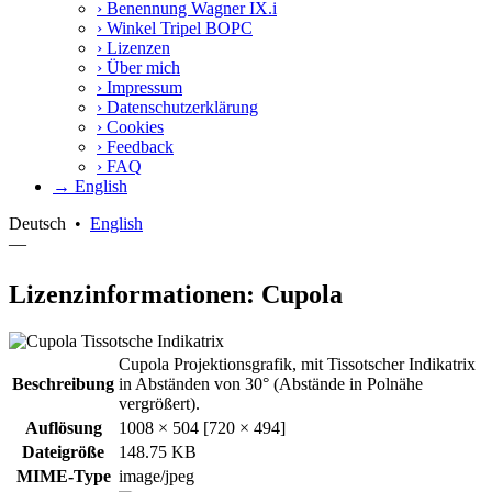
›
Benennung Wagner IX.i
›
Winkel Tripel BOPC
›
Lizenzen
›
Über mich
›
Impressum
›
Datenschutzerklärung
›
Cookies
›
Feedback
›
FAQ
→ English
Deutsch
•
English
—
Lizenzinformationen: Cupola
Cupola Projektionsgrafik, mit Tissotscher Indikatrix
Beschreibung
in Abständen von 30° (Abstände in Polnähe
vergrößert).
Auflösung
1008 × 504 [720 × 494]
Dateigröße
148.75 KB
MIME-Type
image/jpeg