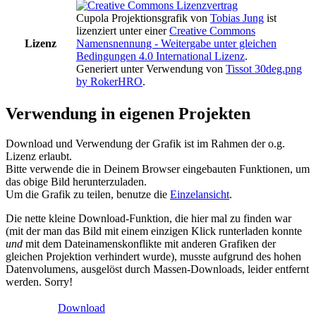
Cupola Projektionsgrafik
von
Tobias Jung
ist
lizenziert unter einer
Creative Commons
Lizenz
Namensnennung - Weitergabe unter gleichen
Bedingungen 4.0 International Lizenz
.
Generiert unter Verwendung von
Tissot 30deg.png
by RokerHRO
.
Verwendung in eigenen Projekten
Download und Verwendung der Grafik ist im Rahmen der o.g.
Lizenz erlaubt.
Bitte verwende die in Deinem Browser eingebauten Funktionen, um
das obige Bild herunterzuladen.
Um die Grafik zu teilen, benutze die
Einzelansicht
.
Die nette kleine Download-Funktion, die hier mal zu finden war
(mit der man das Bild mit einem einzigen Klick runterladen konnte
und
mit dem Dateinamenskonflikte mit anderen Grafiken der
gleichen Projektion verhindert wurde), musste aufgrund des hohen
Datenvolumens, ausgelöst durch Massen-Downloads, leider entfernt
werden. Sorry!
Download