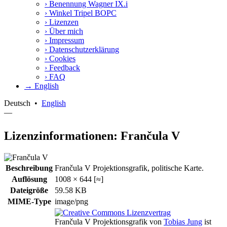
›
Benennung Wagner IX.i
›
Winkel Tripel BOPC
›
Lizenzen
›
Über mich
›
Impressum
›
Datenschutzerklärung
›
Cookies
›
Feedback
›
FAQ
→ English
Deutsch
•
English
—
Lizenzinformationen: Frančula V
Beschreibung
Frančula V Projektionsgrafik, politische Karte.
Auflösung
1008 × 644 [≈]
Dateigröße
59.58 KB
MIME-Type
image/png
Frančula V Projektionsgrafik
von
Tobias Jung
ist