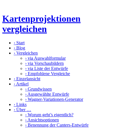
Kartenprojektionen
vergleichen
›
Start
›
Blog
›
Vergleichen
›
via Auswahlformular
›
via Vorschaubildern
›
via Liste der Entwürfe
›
Empfohlene Vergleiche
›
Einzelansicht
›
Artikel
›
Grundwissen
›
Ausgewählte Entwürfe
›
Wagner-Variationen-Generator
›
Links
›
Über …
›
Worum geht’s eigentlich?
›
Ansichtsoptionen
›
Benennung der Canters-Entwürfe