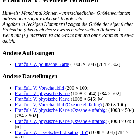
Hinweis: Manchmal können »unterschiedliche« Größenvarianten
nahezu oder sogar exakt gleich groß sein.
Angaben in [eckigen Klammern] zeigen die Größe der eigentlichen
Projektion (abzüglich des schwarzen oder weißen Rahmens).
Wenn mit [≈] markiert, ist die Größe mit und ohne Rahmen in etwa
gleich.
Andere Auflösungen
Frančula V, politische Karte
(1008 × 504) [784 × 502]
Andere Darstellungen
Frančula V, Vorschaubild
(200 × 100)
Frančula V, physische Karte
(1008 × 504) [784 × 502]
Frančula V, physische Karte
(1008 × 645) [≈]
Frančula V, Vorschaubild (Ozeane einfarbig)
(200 × 100)
Frančula V, physische Karte (Ozeane einfarbig)
(1008 × 504)
[784 × 502]
Frančula V, physische Karte (Ozeane einfarbig)
(1008 × 645)
[≈]
Frančula V, Tissotsche Indikatrix, 15°
(1008 × 504) [784 ×
502]