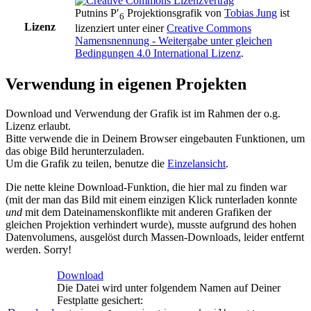
Putnins P′
Projektionsgrafik
von
Tobias Jung
ist
6
Lizenz
lizenziert unter einer
Creative Commons
Namensnennung - Weitergabe unter gleichen
Bedingungen 4.0 International Lizenz
.
Verwendung in eigenen Projekten
Download und Verwendung der Grafik ist im Rahmen der o.g.
Lizenz erlaubt.
Bitte verwende die in Deinem Browser eingebauten Funktionen, um
das obige Bild herunterzuladen.
Um die Grafik zu teilen, benutze die
Einzelansicht
.
Die nette kleine Download-Funktion, die hier mal zu finden war
(mit der man das Bild mit einem einzigen Klick runterladen konnte
und
mit dem Dateinamenskonflikte mit anderen Grafiken der
gleichen Projektion verhindert wurde), musste aufgrund des hohen
Datenvolumens, ausgelöst durch Massen-Downloads, leider entfernt
werden. Sorry!
Download
Die Datei wird unter folgendem Namen auf Deiner
Festplatte gesichert: