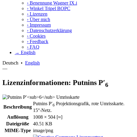
›
Benennung Wagner IX.i
›
Winkel Tripel BOPC
›
Lizenzen
›
Über mich
›
Impressum
›
Datenschutzerklärung
›
Cookies
›
Feedback
›
FAQ
→ English
Deutsch
•
English
—
Lizenzinformationen: Putnins P′
6
Putnins P′
Projektionsgrafik, rote Umrisskarte.
6
Beschreibung
15°-Netz.
Auflösung
1008 × 504 [≈]
Dateigröße
40.51 KB
MIME-Type
image/png