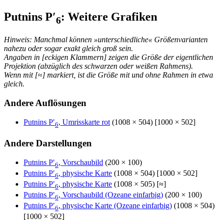
Putnins P′
: Weitere Grafiken
6
Hinweis: Manchmal können »unterschiedliche« Größenvarianten
nahezu oder sogar exakt gleich groß sein.
Angaben in [eckigen Klammern] zeigen die Größe der eigentlichen
Projektion (abzüglich des schwarzen oder weißen Rahmens).
Wenn mit [≈] markiert, ist die Größe mit und ohne Rahmen in etwa
gleich.
Andere Auflösungen
Putnins P′
, Umrisskarte rot
(1008 × 504) [1000 × 502]
6
Andere Darstellungen
Putnins P′
, Vorschaubild
(200 × 100)
6
Putnins P′
, physische Karte
(1008 × 504) [1000 × 502]
6
Putnins P′
, physische Karte
(1008 × 505) [≈]
6
Putnins P′
, Vorschaubild (Ozeane einfarbig)
(200 × 100)
6
Putnins P′
, physische Karte (Ozeane einfarbig)
(1008 × 504)
6
[1000 × 502]