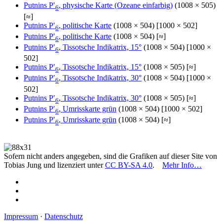
Putnins P′
, physische Karte (Ozeane einfarbig)
(1008 × 505)
6
[≈]
Putnins P′
, politische Karte
(1008 × 504) [1000 × 502]
6
Putnins P′
, politische Karte
(1008 × 504) [≈]
6
Putnins P′
, Tissotsche Indikatrix, 15°
(1008 × 504) [1000 ×
6
502]
Putnins P′
, Tissotsche Indikatrix, 15°
(1008 × 505) [≈]
6
Putnins P′
, Tissotsche Indikatrix, 30°
(1008 × 504) [1000 ×
6
502]
Putnins P′
, Tissotsche Indikatrix, 30°
(1008 × 505) [≈]
6
Putnins P′
, Umrisskarte grün
(1008 × 504) [1000 × 502]
6
Putnins P′
, Umrisskarte grün
(1008 × 504) [≈]
6
Sofern nicht anders angegeben, sind die Grafiken auf dieser Site von
Tobias Jung und lizenziert unter
CC BY-SA 4.0
.
Mehr Info…
Impressum
·
Datenschutz