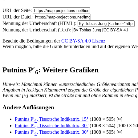
URL der Seite:
URL der Datei:
Nennung der Urheberschaft (HTML):
Nennung der Urheberschaft (Text):
Beachte die Bedingungen der
CC BY-SA 4.0 Lizenz
.
Wenn möglich, bitte die Grafik herunterladen und auf der eigenen Websi
Putnins P′
: Weitere Grafiken
6
Hinweis: Manchmal können »unterschiedliche« Größenvarianten nahez
Angaben in [eckigen Klammern] zeigen die Größe der eigentlichen P
Wenn mit [≈] markiert, ist die Größe mit und ohne Rahmen in etwa gl
Andere Auflösungen
Putnins P′
, Tissotsche Indikatrix, 15°
(1008 × 505) [≈]
6
Putnins P′
, Tissotsche Indikatrix, 30°
(1008 × 504) [1000 × 50
6
Putnins P′
, Tissotsche Indikatrix, 30°
(1008 × 505) [≈]
6