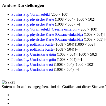
Andere Darstellungen
Putnins P′
, Vorschaubild
(200 × 100)
6
Putnins P′
, physische Karte
(1008 × 504) [1000 × 502]
6
Putnins P′
, physische Karte
(1008 × 505) [≈]
6
Putnins P′
, Vorschaubild (Ozeane einfarbig)
(200 × 100)
6
Putnins P′
, physische Karte (Ozeane einfarbig)
(1008 × 504) [
6
Putnins P′
, physische Karte (Ozeane einfarbig)
(1008 × 505) [
6
Putnins P′
, politische Karte
(1008 × 504) [1000 × 502]
6
Putnins P′
, politische Karte
(1008 × 504) [≈]
6
Putnins P′
, Umrisskarte grün
(1008 × 504) [1000 × 502]
6
Putnins P′
, Umrisskarte grün
(1008 × 504) [≈]
6
Putnins P′
, Umrisskarte rot
(1008 × 504) [1000 × 502]
6
Putnins P′
, Umrisskarte rot
(1008 × 504) [≈]
6
Sofern nicht anders angegeben, sind die Grafiken auf dieser Site von 