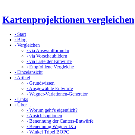
Kartenprojektionen vergleichen
›
Start
›
Blog
›
Vergleichen
›
via Auswahlformular
›
via Vorschaubildern
›
via Liste der Entwürfe
›
Empfohlene Vergleiche
›
Einzelansicht
›
Artikel
›
Grundwissen
›
Ausgewählte Entwürfe
›
Wagner-Variationen-Generator
›
Links
›
Über …
›
Worum geht’s eigentlich?
›
Ansichtsoptionen
›
Benennung der Canters-Entwürfe
›
Benennung Wagner IX.i
›
Winkel Tripel BOPC