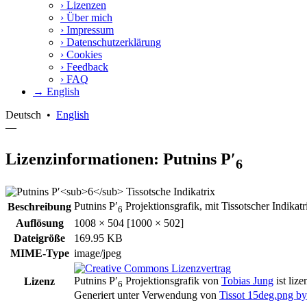
›
Lizenzen
›
Über mich
›
Impressum
›
Datenschutzerklärung
›
Cookies
›
Feedback
›
FAQ
→ English
Deutsch
•
English
—
Lizenzinformationen: Putnins P′
6
Putnins P′
Projektionsgrafik, mit Tissotscher Indikat
Beschreibung
6
Auflösung
1008 × 504 [1000 × 502]
Dateigröße
169.95 KB
MIME-Type
image/jpeg
Putnins P′
Projektionsgrafik
von
Tobias Jung
ist lize
Lizenz
6
Generiert unter Verwendung von
Tissot 15deg.png 