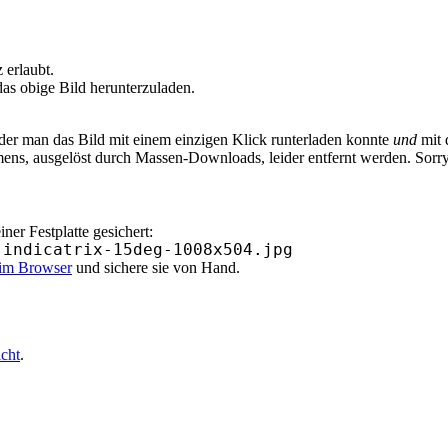
erlaubt.
as obige Bild herunterzuladen.
 der man das Bild mit einem einzigen Klick runterladen konnte
und
mit 
ens, ausgelöst durch Massen-Downloads, leider entfernt werden. Sorr
er Festplatte gesichert:
-indicatrix-15deg-1008x504.jpg
 im Browser
und sichere sie von Hand.
icht
.