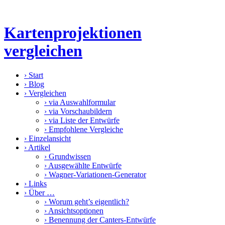
Kartenprojektionen
vergleichen
›
Start
›
Blog
›
Vergleichen
›
via Auswahlformular
›
via Vorschaubildern
›
via Liste der Entwürfe
›
Empfohlene Vergleiche
›
Einzelansicht
›
Artikel
›
Grundwissen
›
Ausgewählte Entwürfe
›
Wagner-Variationen-Generator
›
Links
›
Über …
›
Worum geht’s eigentlich?
›
Ansichtsoptionen
›
Benennung der Canters-Entwürfe