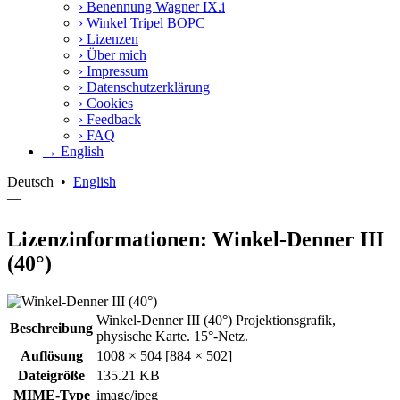
›
Benennung Wagner IX.i
›
Winkel Tripel BOPC
›
Lizenzen
›
Über mich
›
Impressum
›
Datenschutzerklärung
›
Cookies
›
Feedback
›
FAQ
→ English
Deutsch
•
English
—
Lizenzinformationen: Winkel-Denner III
(40°)
Winkel-Denner III (40°) Projektionsgrafik,
Beschreibung
physische Karte. 15°-Netz.
Auflösung
1008 × 504 [884 × 502]
Dateigröße
135.21 KB
MIME-Type
image/jpeg