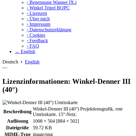
›
Benennung Wagner IX.i
›
Winkel Tripel BOPC
›
Lizenzen
›
Über mich
›
Impressum
›
Datenschutzerklärung
›
Cookies
›
Feedback
›
FAQ
→ English
Deutsch
•
English
—
Lizenzinformationen: Winkel-Denner III
(40°)
Winkel-Denner III (40°) Projektionsgrafik, rote
Beschreibung
Umrisskarte. 15°-Netz.
Auflösung
1008 × 504 [884 × 502]
Dateigröße
59.72 KB
MIME-Type
image/png