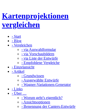
Kartenprojektionen
vergleichen
›
Start
›
Blog
›
Vergleichen
›
via Auswahlformular
›
via Vorschaubildern
›
via Liste der Entwürfe
›
Empfohlene Vergleiche
›
Einzelansicht
›
Artikel
›
Grundwissen
›
Ausgewählte Entwürfe
›
Wagner-Variationen-Generator
›
Links
›
Über …
›
Worum geht’s eigentlich?
›
Ansichtsoptionen
›
Benennung der Canters-Entwürfe