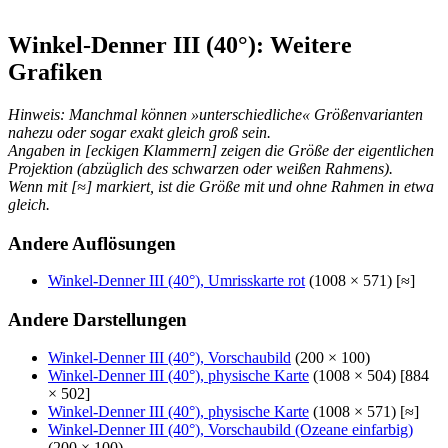
Winkel-Denner III (40°): Weitere
Grafiken
Hinweis: Manchmal können »unterschiedliche« Größenvarianten
nahezu oder sogar exakt gleich groß sein.
Angaben in [eckigen Klammern] zeigen die Größe der eigentlichen
Projektion (abzüglich des schwarzen oder weißen Rahmens).
Wenn mit [≈] markiert, ist die Größe mit und ohne Rahmen in etwa
gleich.
Andere Auflösungen
Winkel-Denner III (40°), Umrisskarte rot
(1008 × 571) [≈]
Andere Darstellungen
Winkel-Denner III (40°), Vorschaubild
(200 × 100)
Winkel-Denner III (40°), physische Karte
(1008 × 504) [884
× 502]
Winkel-Denner III (40°), physische Karte
(1008 × 571) [≈]
Winkel-Denner III (40°), Vorschaubild (Ozeane einfarbig)
(200 × 100)