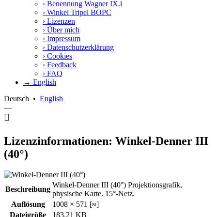
›
Benennung Wagner IX.i
›
Winkel Tripel BOPC
›
Lizenzen
›
Über mich
›
Impressum
›
Datenschutzerklärung
›
Cookies
›
Feedback
›
FAQ
→ English
Deutsch
•
English
—
Lizenzinformationen: Winkel-Denner III
(40°)
Winkel-Denner III (40°) Projektionsgrafik,
Beschreibung
physische Karte. 15°-Netz.
Auflösung
1008 × 571 [≈]
Dateigröße
183.21 KB