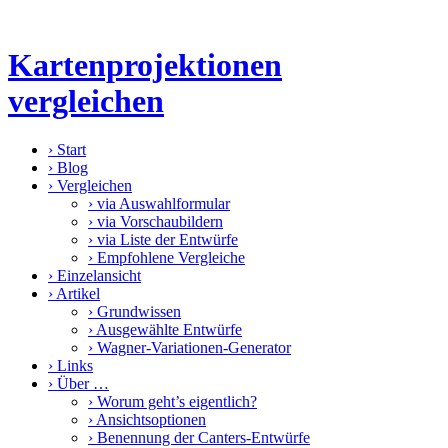
Kartenprojektionen
vergleichen
›
Start
›
Blog
›
Vergleichen
›
via Auswahlformular
›
via Vorschaubildern
›
via Liste der Entwürfe
›
Empfohlene Vergleiche
›
Einzelansicht
›
Artikel
›
Grundwissen
›
Ausgewählte Entwürfe
›
Wagner-Variationen-Generator
›
Links
›
Über …
›
Worum geht’s eigentlich?
›
Ansichtsoptionen
›
Benennung der Canters-Entwürfe